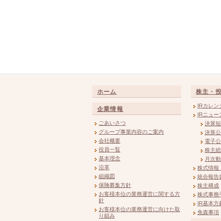
ホーム
株主・
IRカレン
企業情報
IRニュー
ごあいさつ
決算短
グループ事業内容のご案内
決算公
会社概要
電子公
役員一覧
株主総
基本理念
月次動
沿革
株式情報
組織図
統合報告
保険募集方針
株主構成
お客様本位の業務運営に関する方
株式事務
針
IR基本方
お客様本位の業務運営に向けた取
免責事項
り組み