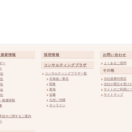
投資家情報
採用情報
お問い合わせ
ダー
よくあるご質問
コンサルティングプラザ
ス
その他
コンサルティングプラザ一覧
信
北海道／東北
当社提携代理店
告
関東
当社が委託を受け
告
東海
サイトのご利用に
会
近畿
サイトマップ
向
九州／沖縄
・株価情報
オンライン
書
手続きに関するご案内
針