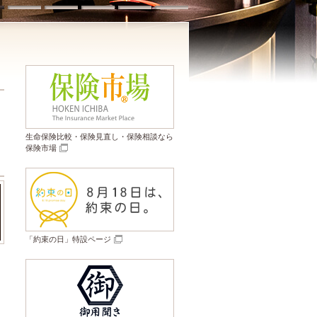
1
2
3
4
5
6
生命保険比較・保険見直し・保険相談なら
保険市場
「約束の日」特設ページ