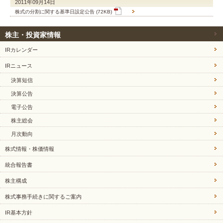
2011年09月14日
株式の分割に関する基準日設定公告 (72KB)
株主・投資家情報
IRカレンダー
IRニュース
決算短信
決算公告
電子公告
株主総会
月次動向
株式情報・株価情報
統合報告書
株主構成
株式事務手続きに関するご案内
IR基本方針