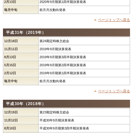
2月13日
2020年9月期第1四半期決算発表
毎月中旬
前月月次動向発表
ページトップへ戻る
平成31年（2019年）
12月18日
第24期定時株主総会
11月11日
2019年9月期決算発表
8月13日
2019年9月期第3四半期決算発表
5月15日
2019年9月期第2四半期決算発表
2月12日
2019年9月期第1四半期決算発表
毎月中旬
前月月次動向発表
ページトップへ戻る
平成30年（2018年）
12月19日
第23期定時株主総会
11月12日
平成30年9月期決算発表
8月10日
平成30年9月期第3四半期決算発表