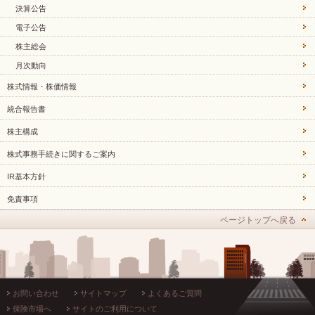
決算公告
電子公告
株主総会
月次動向
株式情報・株価情報
統合報告書
株主構成
株式事務手続きに関するご案内
IR基本方針
免責事項
ページトップへ戻る
お問い合わせ
サイトマップ
よくあるご質問
保険市場へ
サイトのご利用について