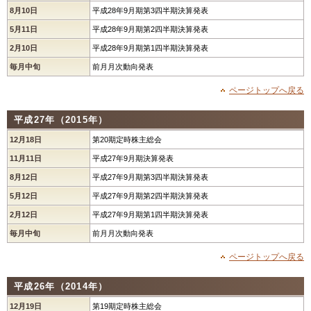
8月10日
平成28年9月期第3四半期決算発表
5月11日
平成28年9月期第2四半期決算発表
2月10日
平成28年9月期第1四半期決算発表
毎月中旬
前月月次動向発表
ページトップへ戻る
平成27年（2015年）
12月18日
第20期定時株主総会
11月11日
平成27年9月期決算発表
8月12日
平成27年9月期第3四半期決算発表
5月12日
平成27年9月期第2四半期決算発表
2月12日
平成27年9月期第1四半期決算発表
毎月中旬
前月月次動向発表
ページトップへ戻る
平成26年（2014年）
12月19日
第19期定時株主総会