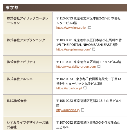
東京都
株式会社アイリックコーポレ
〒113-0033 東京都文京区本郷2-27-20 本郷セ
ーション
ンタービル4階
https://www.irrc.co.jp
株式会社アスプランニング
〒103-0001 東京都中央区日本橋小伝馬町21番
1号 THE PORTAL NIHOMBASHI EAST 3階
https://asuplanning.com/
株式会社アビリティ
〒111-0051 東京都台東区蔵前1-7-4 Kビル3階
http://www.ability-group.com
株式会社アルシエ
〒102-0073 東京都千代田区九段北一丁目13
番5号 ヒューリック九段ビル3階
https://arciel.co.jp/
R&C株式会社
〒108-0023 東京都港区芝浦3-16-4 山田ビル4
階
http://randcins.jp
いずみライフデザイナーズ株
〒107-0052 東京都港区赤坂3-3-5 住友生命山
式会社
王ビル9F