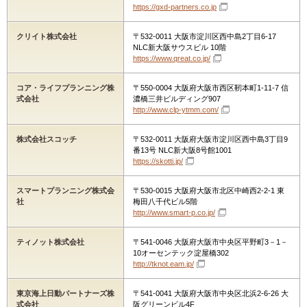
https://gxd-partners.co.jp
クリイト株式会社
〒532-0011 大阪市淀川区西中島2丁目6-17
NLC新大阪サウスビル 10階
https://www.qreat.co.jp/
コア・ライフプランニング株
〒550-0004 大阪府大阪市西区靭本町1-11-7 信
式会社
濃橋三井ビルディング907
http://www.clp-ytmm.com/
株式会社スコッチ
〒532-0011 大阪府大阪市淀川区西中島3丁目9
番13号 NLC新大阪8号館1001
https://skotti.jp/
スマートプランニング株式会
〒530-0015 大阪府大阪市北区中崎西2-2-1 東
社
梅田八千代ビル5階
http://www.smart-p.co.jp/
ティノット株式会社
〒541-0046 大阪府大阪市中央区平野町3－1－
10オーセンテック淀屋橋302
http://tknot.eam.jp/
東京海上日動パートナーズ株
〒541-0041 大阪府大阪市中央区北浜2-6-26 大
式会社
阪グリーンビル4F