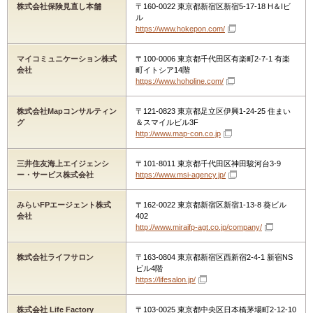
株式会社保険見直し本舗
〒160-0022 東京都新宿区新宿5-17-18 H＆Iビ
ル
https://www.hokepon.com/
マイコミュニケーション株式
〒100-0006 東京都千代田区有楽町2-7-1 有楽
会社
町イトシア14階
https://www.hoholine.com/
株式会社Mapコンサルティン
〒121-0823 東京都足立区伊興1-24-25 住まい
グ
＆スマイルビル3F
http://www.map-con.co.jp
三井住友海上エイジェンシ
〒101-8011 東京都千代田区神田駿河台3-9
ー・サービス株式会社
https://www.msi-agency.jp/
みらいFPエージェント株式
〒162-0022 東京都新宿区新宿1-13-8 葵ビル
会社
402
http://www.miraifp-agt.co.jp/company/
株式会社ライフサロン
〒163-0804 東京都新宿区西新宿2-4-1 新宿NS
ビル4階
https://lifesalon.jp/
株式会社 Life Factory
〒103-0025 東京都中央区日本橋茅場町2-12-10