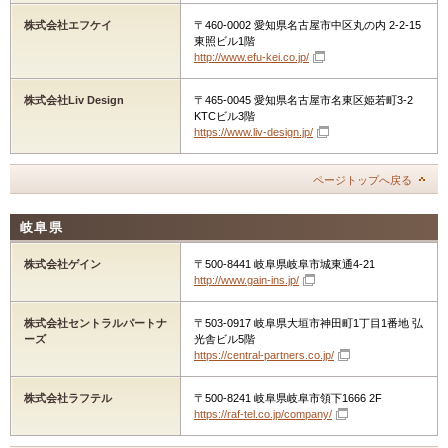
株式会社エフケイ
〒460-0002 愛知県名古屋市中区丸の内 2-2-15
東照ビル1階
http://www.efu-kei.co.jp/
株式会社Liv Design
〒465-0045 愛知県名古屋市名東区姫若町3-2
KTCビル3階
https://www.liv-design.jp/
ページトップへ戻る
岐阜県
株式会社ゲイン
〒500-8441 岐阜県岐阜市城東通4-21
http://www.gain-ins.jp/
株式会社セントラルパートナ
〒503-0917 岐阜県大垣市神田町1丁目1番地 弘
ーズ
光舎ビル5階
https://central-partners.co.jp/
株式会社ラフテル
〒500-8241 岐阜県岐阜市領下1666 2F
https://raf-tel.co.jp/company/