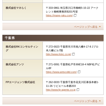
株式会社マネらく
〒333-0861 埼玉県川口市柳崎5-15-22 アーク
レント柳崎事務所B201号室
https://mane-raku.com/
ページトップへ戻る
千葉県
株式会社RKコンサルティン
〒272-0023 千葉県市川市南八幡4-17-8 Jプロ
グ
本八幡ビル7階
http://www.rkinc.co.jp/
株式会社アンツ
〒271-0091 千葉県松戸市本町18-4 NBF松戸ビ
ル8F
https://www.antscoltd.com/
FPエージェンツ株式会社
〒262-0033 千葉県千葉市花見川区幕張本郷1-
11-26 リビエール本郷203
http://www.fp-agents.co.jp
ページトップへ戻る