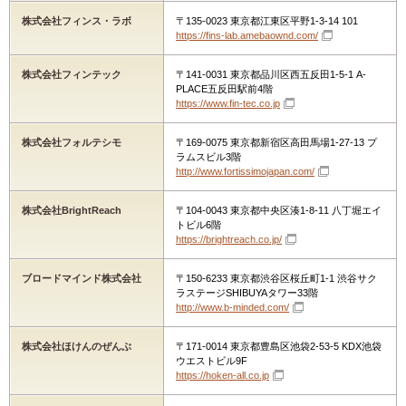
株式会社フィンス・ラボ
〒135-0023 東京都江東区平野1-3-14 101
https://fins-lab.amebaownd.com/
株式会社フィンテック
〒141-0031 東京都品川区西五反田1-5-1 A-
PLACE五反田駅前4階
https://www.fin-tec.co.jp
株式会社フォルテシモ
〒169-0075 東京都新宿区高田馬場1-27-13 プ
ラムスビル3階
http://www.fortissimojapan.com/
株式会社BrightReach
〒104-0043 東京都中央区湊1-8-11 八丁堀エイ
トビル6階
https://brightreach.co.jp/
ブロードマインド株式会社
〒150-6233 東京都渋谷区桜丘町1-1 渋谷サク
ラステージSHIBUYAタワー33階
http://www.b-minded.com/
株式会社ほけんのぜんぶ
〒171-0014 東京都豊島区池袋2-53-5 KDX池袋
ウエストビル9F
https://hoken-all.co.jp