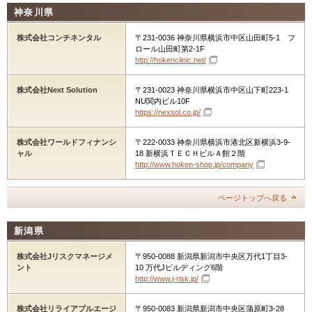
神奈川県
株式会社コンチネンタル
〒231-0036 神奈川県横浜市中区山田町5-1 フ
ロール山田町第2-1F
http://hokenclinic.net/
株式会社Next Solution
〒231-0023 神奈川県横浜市中区山下町223-1
NU関内ビル10F
https://nexsol.co.jp/
株式会社ワールドフィナンシ
〒222-0033 神奈川県横浜市港北区新横浜3-9-
ャル
18 新横浜ＴＥＣＨビルＡ館２階
http://www.hoken-shop.jp/company
ページトップへ戻る
新潟県
株式会社Jリスクマネージメ
〒950-0088 新潟県新潟市中央区万代1丁目3-
ント
10 万代Jビルディング6階
http://www.j-risk.jp/
株式会社リライアブルエージ
〒950-0083 新潟県新潟市中央区蒲原町3-28