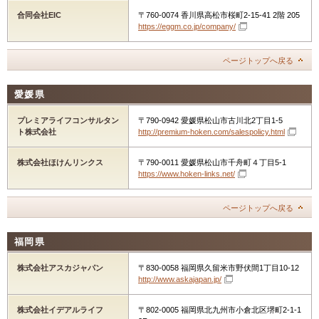
合同会社EIC
〒760-0074 香川県高松市桜町2-15-41 2階 205
https://eggm.co.jp/company/
ページトップへ戻る
愛媛県
プレミアライフコンサルタン
〒790-0942 愛媛県松山市古川北2丁目1-5
ト株式会社
http://premium-hoken.com/salespolicy.html
株式会社ほけんリンクス
〒790-0011 愛媛県松山市千舟町４丁目5-1
https://www.hoken-links.net/
ページトップへ戻る
福岡県
株式会社アスカジャパン
〒830-0058 福岡県久留米市野伏間1丁目10-12
http://www.askajapan.jp/
株式会社イデアルライフ
〒802-0005 福岡県北九州市小倉北区堺町2-1-1