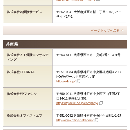
株式会社若保険サービス
〒562-0041 大阪府箕面市桜二丁目5-76リバー
サイド1F-1
ページトップへ戻る
兵庫県
株式会社ＡＩ保険コンサルテ
〒663-8111 兵庫県西宮市二見町4番21-301号
ィング
株式会社ETERNAL
〒651-0084 兵庫県神戸市中央区磯辺通3-2-17
KOWAワールド三宮ビル4F
http://e-fca.jp/
株式会社FPファシル
〒650-0011 兵庫県神戸市中央区下山手通2丁
目14-11 栄幸ビル301
https://fpfacile.co.jp/company/
株式会社オフィス・エフ
〒651-0092 兵庫県神戸市中央区生田町1-1-17
http://www.office-f-ltd.com/