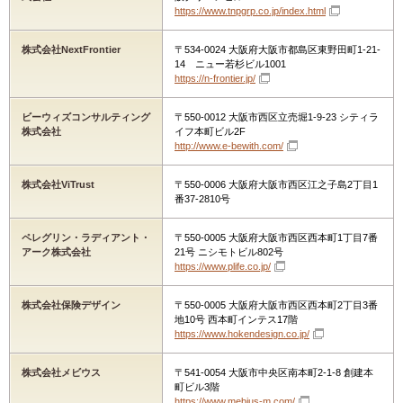
https://www.tnpgrp.co.jp/index.html
株式会社NextFrontier
〒534-0024 大阪府大阪市都島区東野田町1-21-
14 ニュー若杉ビル1001
https://n-frontier.jp/
ビーウィズコンサルティング
〒550-0012 大阪市西区立売堀1-9-23 シティラ
株式会社
イフ本町ビル2F
http://www.e-bewith.com/
株式会社ViTrust
〒550-0006 大阪府大阪市西区江之子島2丁目1
番37-2810号
ペレグリン・ラディアント・
〒550-0005 大阪府大阪市西区西本町1丁目7番
アーク株式会社
21号 ニシモトビル802号
https://www.plife.co.jp/
株式会社保険デザイン
〒550-0005 大阪府大阪市西区西本町2丁目3番
地10号 西本町インテス17階
https://www.hokendesign.co.jp/
株式会社メビウス
〒541-0054 大阪市中央区南本町2-1-8 創建本
町ビル3階
https://www.mebius-m.com/