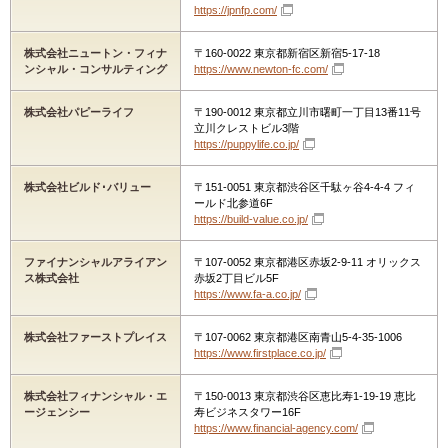
https://jpnfp.com/
株式会社ニュートン・フィナ
〒160-0022 東京都新宿区新宿5-17-18
ンシャル・コンサルティング
https://www.newton-fc.com/
株式会社パピーライフ
〒190-0012 東京都立川市曙町一丁目13番11号
立川クレストビル3階
https://puppylife.co.jp/
株式会社ビルド･バリュー
〒151-0051 東京都渋谷区千駄ヶ谷4-4-4 フィ
ールド北参道6F
https://build-value.co.jp/
ファイナンシャルアライアン
〒107-0052 東京都港区赤坂2-9-11 オリックス
ス株式会社
赤坂2丁目ビル5F
https://www.fa-a.co.jp/
株式会社ファーストプレイス
〒107-0062 東京都港区南青山5-4-35-1006
https://www.firstplace.co.jp/
株式会社フィナンシャル・エ
〒150-0013 東京都渋谷区恵比寿1-19-19 恵比
ージェンシー
寿ビジネスタワー16F
https://www.financial-agency.com/