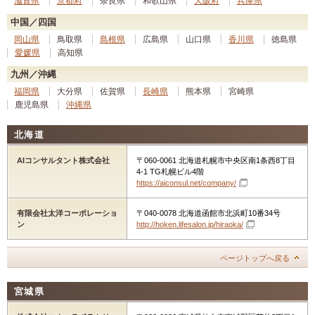
滋賀県
京都府
奈良県
和歌山県
大阪府
兵庫県
中国／四国
岡山県
鳥取県
島根県
広島県
山口県
香川県
徳島県
愛媛県
高知県
九州／沖縄
福岡県
大分県
佐賀県
長崎県
熊本県
宮崎県
鹿児島県
沖縄県
北海道
AIコンサルタント株式会社
〒060-0061 北海道札幌市中央区南1条西8丁目
4-1 TG札幌ビル4階
https://aiconsul.net/company/
有限会社太洋コーポレーショ
〒040-0078 北海道函館市北浜町10番34号
ン
http://hoken.lifesalon.jp/hiraoka/
ページトップへ戻る
宮城県