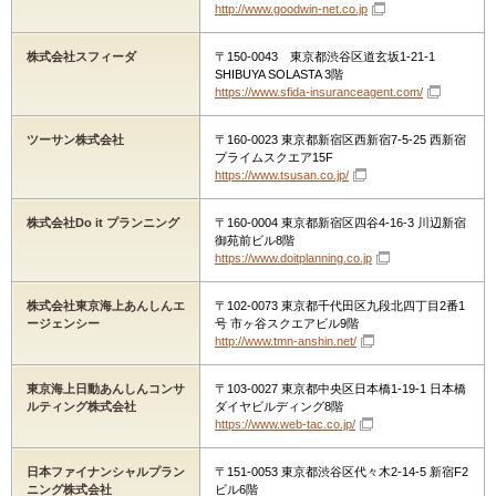
http://www.goodwin-net.co.jp
株式会社スフィーダ
〒150-0043 東京都渋谷区道玄坂1-21-1
SHIBUYA SOLASTA 3階
https://www.sfida-insuranceagent.com/
ツーサン株式会社
〒160-0023 東京都新宿区西新宿7-5-25 西新宿
プライムスクエア15F
https://www.tsusan.co.jp/
株式会社Do it プランニング
〒160-0004 東京都新宿区四谷4-16-3 川辺新宿
御苑前ビル8階
https://www.doitplanning.co.jp
株式会社東京海上あんしんエ
〒102-0073 東京都千代田区九段北四丁目2番1
ージェンシー
号 市ヶ谷スクエアビル9階
http://www.tmn-anshin.net/
東京海上日動あんしんコンサ
〒103-0027 東京都中央区日本橋1-19-1 日本橋
ルティング株式会社
ダイヤビルディング8階
https://www.web-tac.co.jp/
日本ファイナンシャルプラン
〒151-0053 東京都渋谷区代々木2-14-5 新宿F2
ニング株式会社
ビル6階