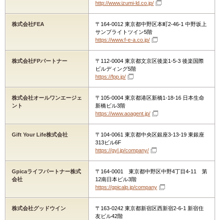
http://www.izumi-ld.co.jp/
株式会社FEA
〒164-0012 東京都中野区本町2-46-1 中野坂上
サンブライトツイン5階
https://www.f-e-a.co.jp/
株式会社FPパートナー
〒112-0004 東京都文京区後楽1-5-3 後楽国際
ビルディング5階
https://fpp.jp/
株式会社オールワンエージェ
〒105-0004 東京都港区新橋1-18-16 日本生命
ント
新橋ビル3階
https://www.aoagent.jp/
Gift Your Life株式会社
〒104-0061 東京都中央区銀座3-13-19 東銀座
313ビル6F
https://gyl.jp/company/
Gpicaライフパートナー株式
〒164-0001 東京都中野区中野4丁目4-11 第
会社
12南日本ビル3階
https://gpicalp.jp/company
株式会社グッドウイン
〒163-0242 東京都新宿区西新宿2-6-1 新宿住
友ビル42階