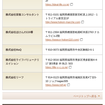
2F
https://ideal-life.co.jp/
株式会社栄進コンサルタント
〒811-0101 福岡県糟屋郡新宮町原上1812－1
トライアル新宮店1F
http://www.hoken-marche.com
株式会社ほけんの110番
〒811-2304 福岡県糟屋郡粕屋町仲原2763 ナカ
ムラビル2階
https://www.e-hoken110.com/
株式会社MaQ
〒810-0073 福岡県福岡市中央区舞鶴3-6-1
株式会社ライフバリュークリ
〒812-0016 福岡県福岡市博多区博多駅南4-4-
エイション
17 第5博多 IR BLD. 503
https://life-v-c.co.jp/
株式会社リーフ
〒814-0123 福岡県福岡市城南区長尾4丁目5-
10 ジョグnagao305
https://www.reif.jp/
ページトップへ戻る