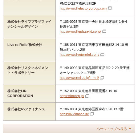
PMOEX日本橋茅場町2F
http://www.lifefactorygroup.com
株式会社ライフプラザファイ
〒103-0025 東京都中央区日本橋茅場町1-9-4
ナンシャルデザイン
長寿ビル3階
http://www.lifeplaza-fd.co.jp/
Live to Relief株式会社
〒188-0011 東京都西東京市田無町2-14-10 田
無本町パレス2階
http://www.livetorelief.com/
株式会社リスクマネジメン
〒140-0002 東京都品川区東品川2-2-20 天王洲
ト・ラボラトリー
オーシャンスクエア5階
http://www.rml.co.jp/r_m_l/
株式会社LiN
〒152-0004 東京都目黒区鷹番3-19-10
CORPORATION
https://lincorp.jp/
株式会社65ファイナンス
〒106-0031 東京都港区西麻布3-20-13-3階
https://65finance.jp/
ページトップへ戻る