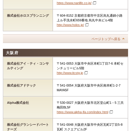
https://www.nanlife.co.jp/
株式会社ホロスプランニング
〒604-8152 京都府京都市中京区烏丸通錦小路
上ル手洗水町659番地 烏丸中央ビル4階
http://www.holos.jp/
ページトップへ戻る
大阪府
株式会社アイ・ティ・コンサ
〒541-0053 大阪市中央区本町1丁目7-6 本町セ
ルティング
ンチュリービル5階
http://www.itcstg.jp
株式会社アドテック
〒541-0054 大阪府大阪市中央区南本町1-2-7
MAYA5F
Alpha株式会社
〒530-0027 大阪府大阪市北区堂山町1－5 三共
梅田BL5F
https://www.alpha-ifa.com/index.html
株式会社グランシードパート
〒541-0048 大阪府大阪市中央区瓦町2丁目5-8
ナーズ
瓦町 スクエアビル2F