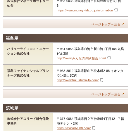
株式会社マネーラボラトリー
〒983-0036 宮城県仙台市宮城野区苦竹3丁目1-
仙台
6
https://www.money-lab.co.jp/information
ページトップへ戻る
福島県
バリューライフコミュニケー
〒961-0856 福島県白河市新白河1丁目104 丸昌
ション株式会社
ビル3階
http://www.みんなの保険相談.com/
福島ファイナンシャルプラン
〒963-8812 福島県郡山市松木町2-88 イオンタ
ナーズ株式会社
ウン郡山SC内
http://www.fukushima-fp.com/
ページトップへ戻る
茨城県
株式会社アスリード総合保険
〒317-0064 茨城県日立市神峰町4丁目12－7 福
事務所
地テナント2階
https://aslead2008.com/